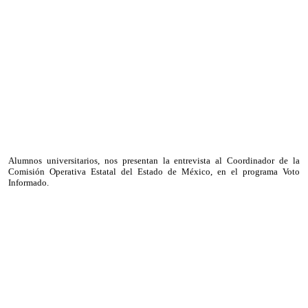
qué
no
participa
en
las
elecciones
Alumnos universitarios, nos presentan la entrevista al Coordinador de la
Comisión Operativa Estatal del Estado de México, en el programa Voto
Informado.
Movimiento
Ciudadano
Estado
de
México?