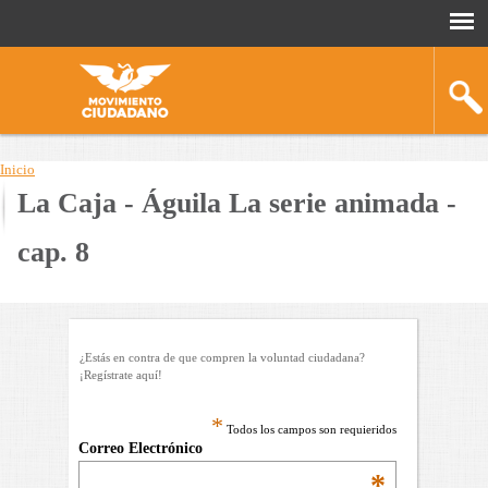
Inicio
La Caja - Águila La serie animada -
You
are
cap. 8
here
¿Estás en contra de que compren la voluntad ciudadana?
¡Regístrate aquí!
*
Todos los campos son requieridos
Correo Electrónico
*