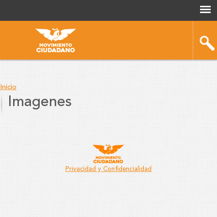
Inicio
Imagenes
You
are
here
Privacidad y Confidencialidad