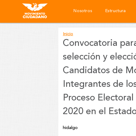
Nosotros
Estructura
Inicio
Convocatoria para
You
selección y elecc
are
Candidatos de M
here
Integrantes de lo
Proceso Electoral
2020 en el Estad
hidalgo