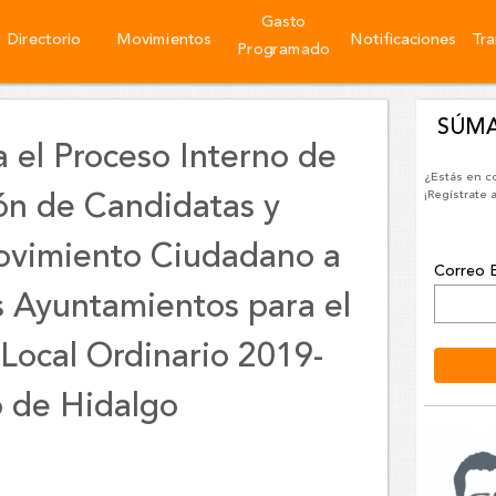
Gasto
Directorio
Movimientos
Notificaciones
Tra
Programado
SÚM
 el Proceso Interno de
¿Estás en c
¡Regístrate 
ión de Candidatas y
ovimiento Ciudadano a
Correo E
s Ayuntamientos para el
 Local Ordinario 2019-
o de Hidalgo