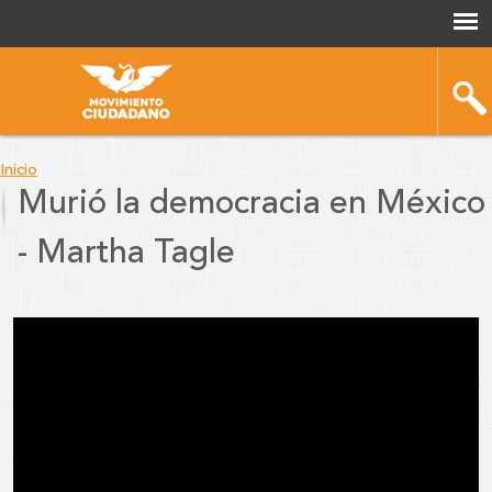
Inicio
Murió la democracia en México
You
- Martha Tagle
are
here
Murió
la